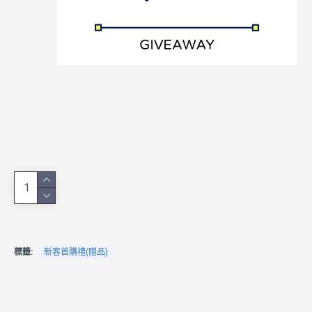
標籤:
新客首購禮(贈品)