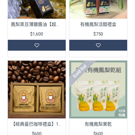
鳳梨黑豆薄鹽醬油【超值組合5入】
有機鳳梨活醋禮盒
$1,600
$750
Sold Out
【經典曼巴咖啡禮盒】12包入
有機鳳梨果乾
$600
$600