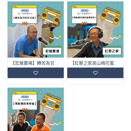
【宏展農場】轉苦為甘的苦瓜情
【紅藜之家高山梅花蜜】穿梭梅花林的甜美滋味