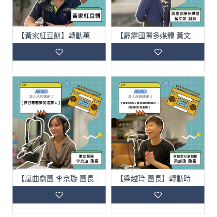
【黃家紅豆餅】轉動萬丹的車輪香
【霹靂國際多媒體 黃文姬 副總】魔幻磅礡的霹靂王朝
【嵐曲劇團 李京璇 團長】歌仔青春夢的追夢人
【梁越玲 團長】轉動時尚又兼具戲曲和諧的～尚和歌仔戲劇團