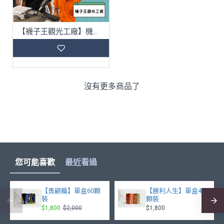
【襪子王觀光工廠】機能襪經濟奇蹟～
沒有更多商品了
您可能喜歡
最近看過
【勇顧輪】單盒60顆
【勝利人生】單盒40
裝
顆裝
$1,800
$2,000
$1,800